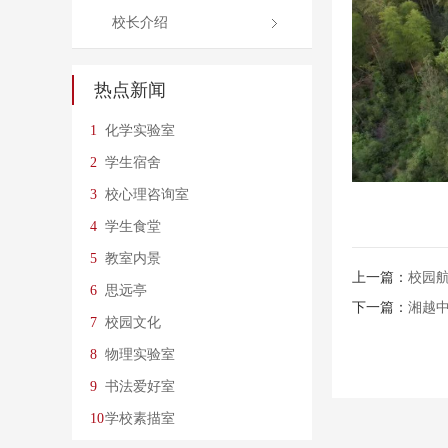
校长介绍
热点新闻
1
化学实验室
2
学生宿舍
3
校心理咨询室
4
学生食堂
5
教室内景
上一篇：
校园
6
思远亭
下一篇：
湘越
7
校园文化
8
物理实验室
9
书法爱好室
10
学校素描室